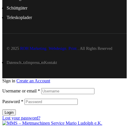
Schüttgüter
Teleskoplader
© 2025
ROH Marketing. Webdesign. Print.
. All Rights Reserved
Datenschutz
Impressum
Kontakt
Sign in
Create an Account
Username or email
*
Password
*
Login
Lost your password?