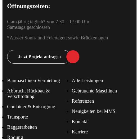
Öffnungszeiten:
Ganzjährig täglich* von 7.30 – 17.00 Uhr
Samstags geschlossen
*Ausser Sonn- und Feiertagen sowie Brückentagen
Jetzt Projekt anfragen
Baumaschinen Vermietung
Alle Leistungen
Abbruch, Rückbau &
Gebrauchte Maschinen
Verschrottung
Referenzen
Container & Entsorgung
Neuigkeiten bei MMS
Transporte
Kontakt
Baggerarbeiten
Karriere
Rodung