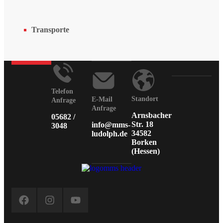
Transporte
Telefon
Standort
E-Mail
Anfrage
Anfrage
Arnsbacher
05682 /
Str. 18
info@mms-
3048
34582
ludolph.de
Borken
(Hessen)